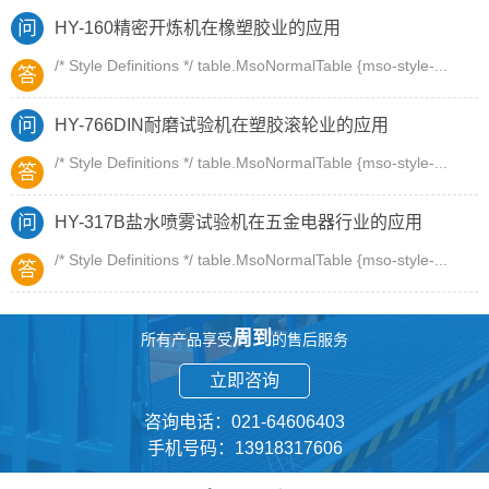
问
HY-160精密开炼机在橡塑胶业的应用
/* Style Definitions */ table.MsoNormalTable {mso-style-...
答
问
HY-766DIN耐磨试验机在塑胶滚轮业的应用
/* Style Definitions */ table.MsoNormalTable {mso-style-...
答
问
HY-317B盐水喷雾试验机在五金电器行业的应用
/* Style Definitions */ table.MsoNormalTable {mso-style-...
答
周到
所有产品享受
的售后服务
立即咨询
咨询电话：021-64606403
手机号码：13918317606