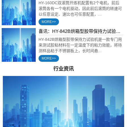
能源汽车电池领域的应用
HY-160DC双滚筒开炼机配置有2个电机，前后
滚筒各有一个电机驱动，因此前后滚筒的转速可
以任意设定、速比也可任意配置，...
MORE>>
喜讯：HY-842B烘箱型胶带保持力试验机
在四川著名胶粘厂的应用
HY-842B烘箱型胶带保持力试验机是一款专门用
来测试胶粘材料在一定温度下的粘力效能，将待
测样品粘于不锈钢板上，长时间悬...
MORE>>
行业资讯