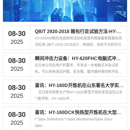
QB/T 2920-2018 箱包行走试验方法-HY-630AW箱包动态耐用试验机（最新）
08-30
HY-630AW箱包动态耐用试验机是我司根据最新版箱包测
2025
试标准 QB/T 2920-2018设计、制造的，该机于日前交付...
瞬间冲击力设备：HY-620FHC电脑式冲击力试验机
08-30
近日本公司应用户的要求，开发出一台电脑式冲击试验
2025
机，可以用来测试护膝、安全帽、缓冲器材等的耐冲击特
性。 该机最大特点是采...
喜讯：HY-160D开炼机在山东著名大学实验室的应用
08-30
近日我司将新生产的HY-160D新型开炼机发货运往山东
2025
**医学院，HY-160D开...
喜讯：HY-160DCK快热型开炼机在大型石化项目内的应用
08-30
/* Style Definitions */ table.MsoNormalTable {mso-
2025
style-...