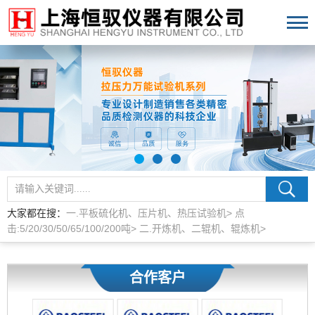
大家都在搜：
一.平板硫化机、压片机、热压试验机>
点
击:5/20/30/50/65/100/200吨>
二.开炼机、二辊机、辊炼机>
合作客户