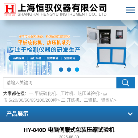
大家都在搜：
一.平板硫化机、压片机、热压试验机>
点
击:5/20/30/50/65/100/200吨>
二.开炼机、二辊机、辊炼机>
产品展示
HY-840D 电脑伺服式包装压缩试验机
2025-08-30